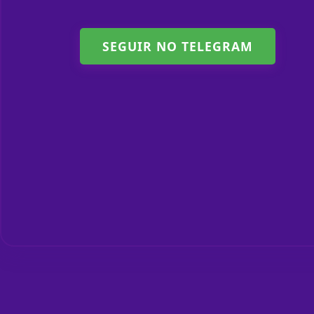
SEGUIR NO TELEGRAM