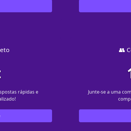
reto
👥 
t
espostas rápidas e
Junte-se a uma com
lizado!
compa
e