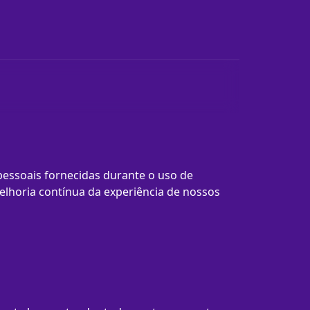
pessoais fornecidas durante o uso de
elhoria contínua da experiência de nossos