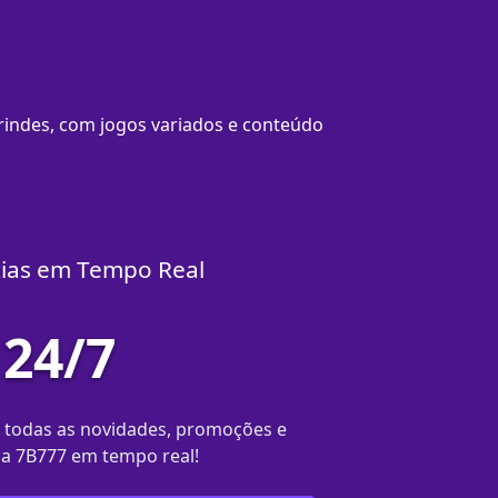
brindes, com jogos variados e conteúdo
cias em Tempo Real
24/7
e todas as novidades, promoções e
da 7B777 em tempo real!