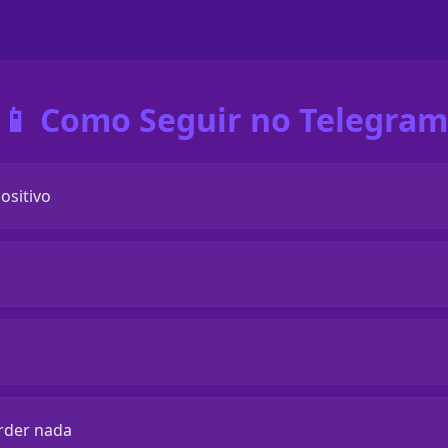
📱 Como Seguir no Telegram
ositivo
erder nada