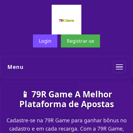
Login
Registrar-se
Menu
📱 79R Game A Melhor
Plataforma de Apostas
Cadastre-se na 79R Game para ganhar bônus no
cadastro e em cada recarga. Com a 79R Game,