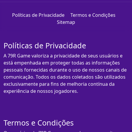
Políticas de Privacidade
Termos e Condições
Sitemap
Políticas de Privacidade
A 79R Game valoriza a privacidade de seus usuários e
está empenhada em proteger todas as informações
pessoais fornecidas durante o uso de nossos canais de
comunicação. Todos os dados coletados são utilizados
exclusivamente para fins de melhoria contínua da
experiência de nossos jogadores.
Termos e Condições