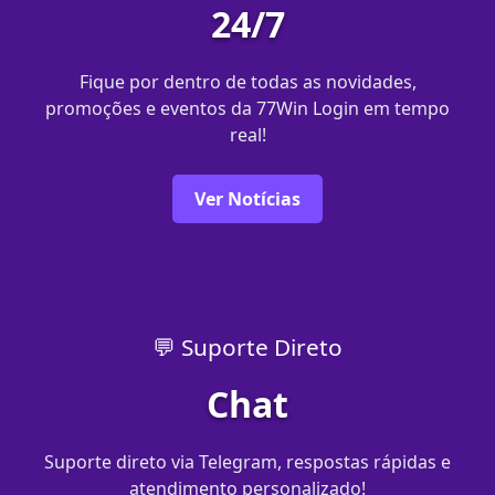
24/7
Fique por dentro de todas as novidades,
promoções e eventos da 77Win Login em tempo
real!
Ver Notícias
💬 Suporte Direto
Chat
Suporte direto via Telegram, respostas rápidas e
atendimento personalizado!