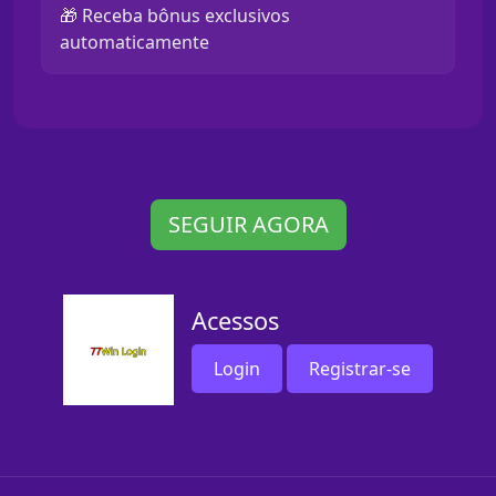
🎁 Receba bônus exclusivos
automaticamente
SEGUIR AGORA
Acessos
Login
Registrar-se