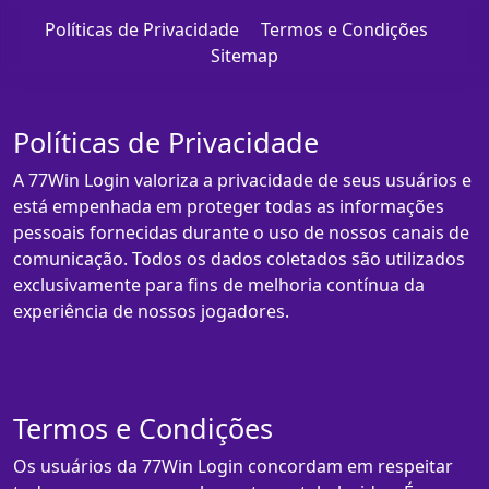
Políticas de Privacidade
Termos e Condições
Sitemap
Políticas de Privacidade
A 77Win Login valoriza a privacidade de seus usuários e
está empenhada em proteger todas as informações
pessoais fornecidas durante o uso de nossos canais de
comunicação. Todos os dados coletados são utilizados
exclusivamente para fins de melhoria contínua da
experiência de nossos jogadores.
Termos e Condições
Os usuários da 77Win Login concordam em respeitar