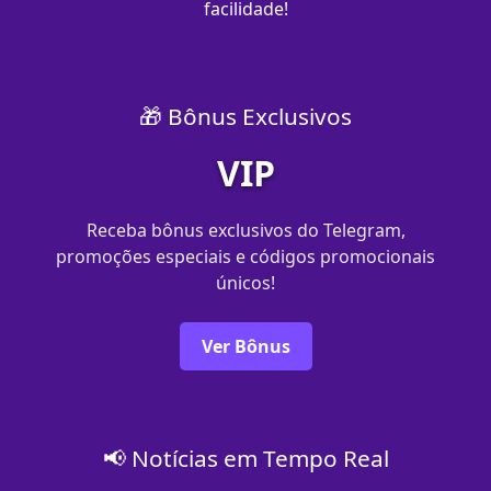
facilidade!
🎁 Bônus Exclusivos
VIP
Receba bônus exclusivos do Telegram,
promoções especiais e códigos promocionais
únicos!
Ver Bônus
📢 Notícias em Tempo Real