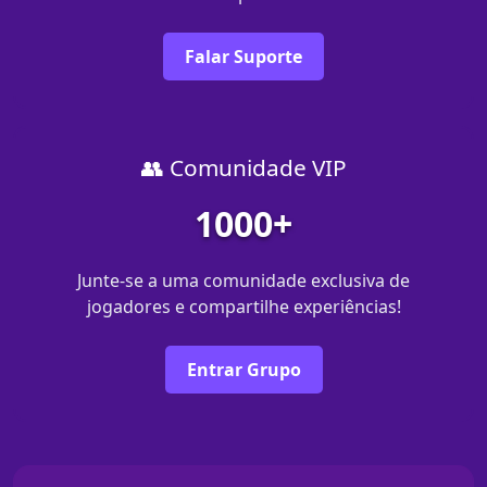
Falar Suporte
👥 Comunidade VIP
1000+
Junte-se a uma comunidade exclusiva de
jogadores e compartilhe experiências!
Entrar Grupo