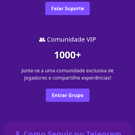
Falar Suporte
👥 Comunidade VIP
1000+
Junte-se a uma comunidade exclusiva de
jogadores e compartilhe experiências!
Entrar Grupo
📱 Como Seguir no Telegram