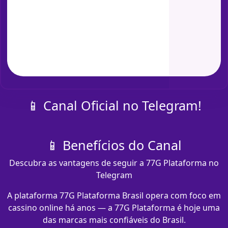
📱 Canal Oficial no Telegram!
📱 Benefícios do Canal
Descubra as vantagens de seguir a 77G Plataforma no
Telegram
A plataforma 77G Plataforma Brasil opera com foco em
cassino online há anos — a 77G Plataforma é hoje uma
das marcas mais confiáveis do Brasil.