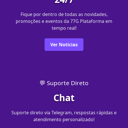
Fique por dentro de todas as novidades,
promoções e eventos da 77G Plataforma em
tempo real!
Ver Notícias
💬 Suporte Direto
Chat
Suporte direto via Telegram, respostas rápidas e
atendimento personalizado!