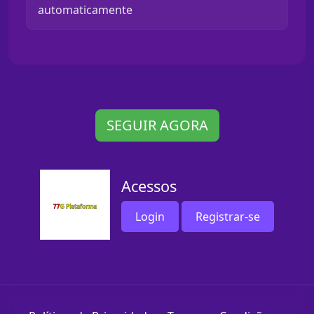
automaticamente
SEGUIR AGORA
Acessos
Login
Registrar-se