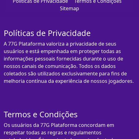
Políticas de Privacidade
Termos e Condições
Sitemap
Políticas de Privacidade
A 77G Plataforma valoriza a privacidade de seus
usuários e está empenhada em proteger todas as
informações pessoais fornecidas durante o uso de
nossos canais de comunicação. Todos os dados
coletados são utilizados exclusivamente para fins de
melhoria contínua da experiência de nossos jogadores.
Termos e Condições
Os usuários da 77G Plataforma concordam em
respeitar todas as regras e regulamentos