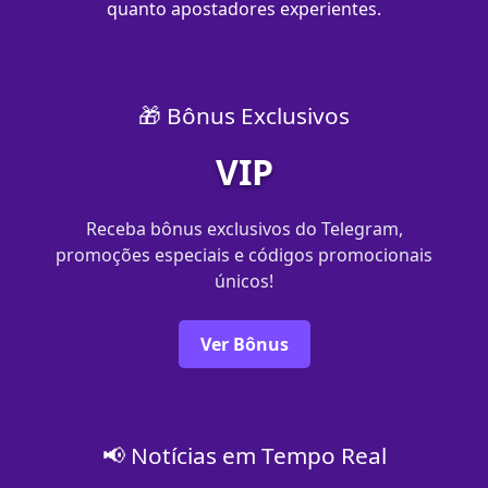
quanto apostadores experientes.
🎁 Bônus Exclusivos
VIP
Receba bônus exclusivos do Telegram,
promoções especiais e códigos promocionais
únicos!
Ver Bônus
📢 Notícias em Tempo Real