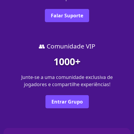
Falar Suporte
👥 Comunidade VIP
1000+
Junte-se a uma comunidade exclusiva de
jogadores e compartilhe experiências!
Entrar Grupo