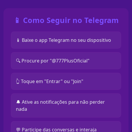
📱 Como Seguir no Telegram
📱 Baixe o app Telegram no seu dispositivo
🔍 Procure por "@777PlusOficial"
👆 Toque em "Entrar" ou "Join"
🔔 Ative as notificações para não perder
nada
💬 Participe das conversas e interaja