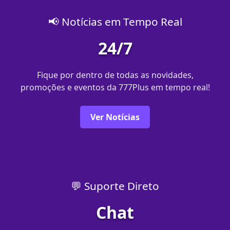
📢 Notícias em Tempo Real
24/7
Fique por dentro de todas as novidades,
promoções e eventos da 777Plus em tempo real!
Ver Notícias
💬 Suporte Direto
Chat