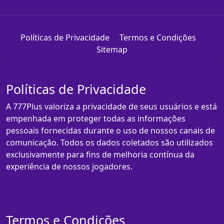
Políticas de Privacidade
Termos e Condições
Sitemap
Políticas de Privacidade
A 777Plus valoriza a privacidade de seus usuários e está
empenhada em proteger todas as informações
pessoais fornecidas durante o uso de nossos canais de
comunicação. Todos os dados coletados são utilizados
exclusivamente para fins de melhoria contínua da
experiência de nossos jogadores.
Termos e Condições