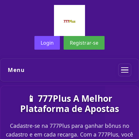
Login
Registrar-se
Menu
📱 777Plus A Melhor
Plataforma de Apostas
Cadastre-se na 777Plus para ganhar bônus no
cadastro e em cada recarga. Com a 777Plus, você