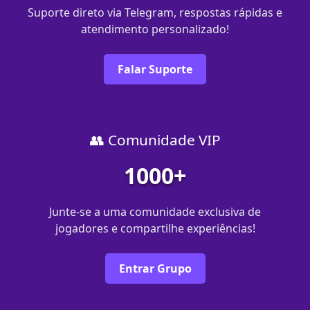
Suporte direto via Telegram, respostas rápidas e
atendimento personalizado!
Falar Suporte
👥 Comunidade VIP
1000+
Junte-se a uma comunidade exclusiva de
jogadores e compartilhe experiências!
Entrar Grupo