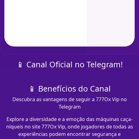
📱 Canal Oficial no Telegram!
📱 Benefícios do Canal
Descubra as vantagens de seguir a 777Ox Vip no
Telegram
Explore a diversidade e a emoção das máquinas caça-
níqueis no site 777Ox Vip, onde jogadores de todas as
experiências podem encontrar segurança e