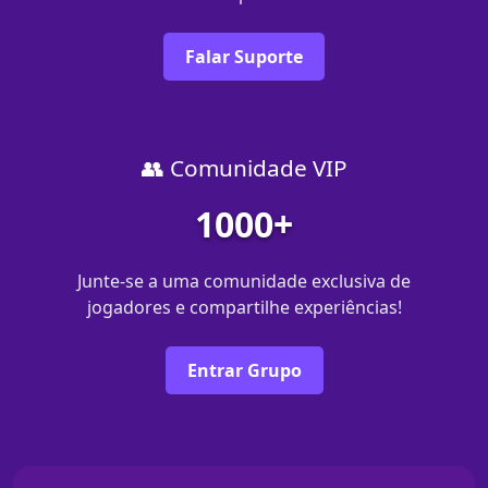
Falar Suporte
👥 Comunidade VIP
1000+
Junte-se a uma comunidade exclusiva de
jogadores e compartilhe experiências!
Entrar Grupo