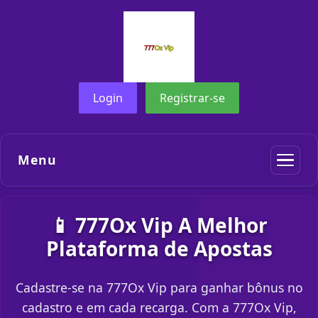
Login
Registrar-se
Menu
📱 777Ox Vip A Melhor
Plataforma de Apostas
Cadastre-se na 777Ox Vip para ganhar bônus no
cadastro e em cada recarga. Com a 777Ox Vip,