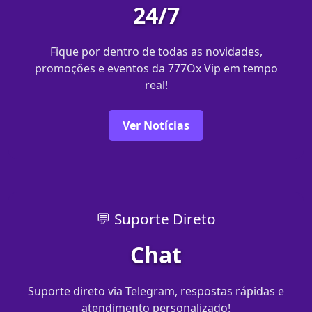
24/7
Fique por dentro de todas as novidades,
promoções e eventos da 777Ox Vip em tempo
real!
Ver Notícias
💬 Suporte Direto
Chat
Suporte direto via Telegram, respostas rápidas e
atendimento personalizado!