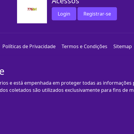
Acessos
Login
Registrar-se
Políticas de Privacidade
Termos e Condições
Sitemap
de
uários e está empenhada em proteger todas as informações 
os coletados são utilizados exclusivamente para fins de m