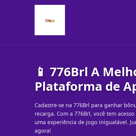
📱 776Brl A Melh
Plataforma de A
Cadastre-se na 776Brl para ganhar bôn
recarga. Com a 776Brl, você tem acesso 
uma experiência de jogo inigualável. J
agora!