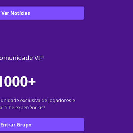
Ver Notícias
Comunidade VIP
1000+
unidade exclusiva de jogadores e
rtilhe experiências!
Entrar Grupo