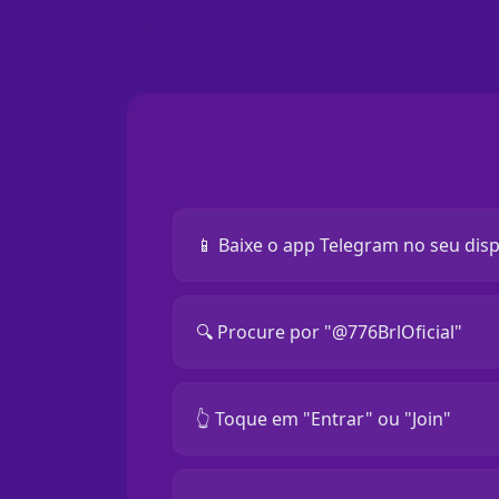
📱 Baixe o app Telegram no seu disp
🔍 Procure por "@776BrlOficial"
👆 Toque em "Entrar" ou "Join"