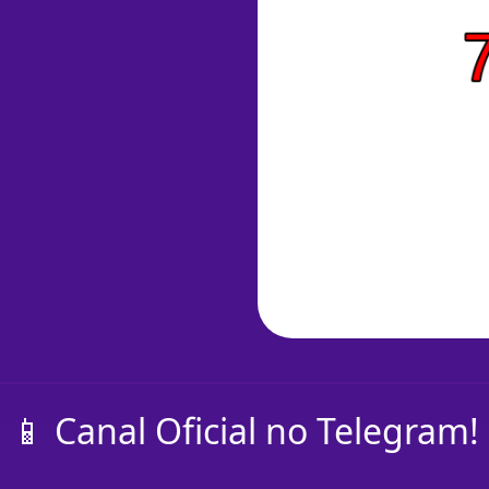
📱 Canal Oficial no Telegram!