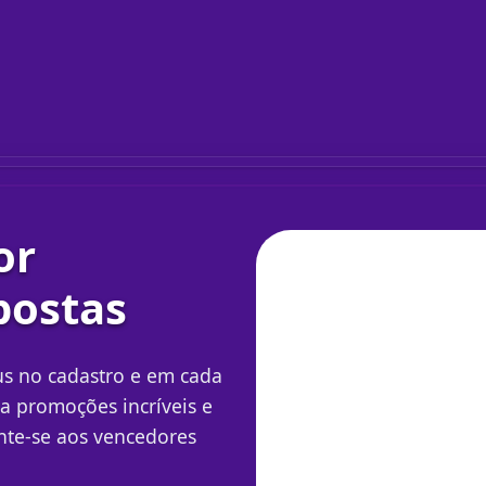
or
postas
us no cadastro e em cada
a promoções incríveis e
unte-se aos vencedores