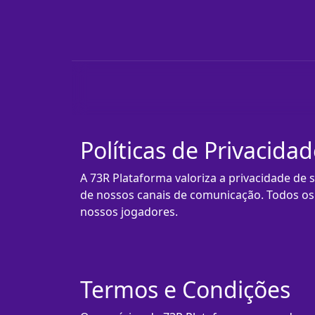
Políticas de Privacida
A 73R Plataforma valoriza a privacidade de
de nossos canais de comunicação. Todos os 
nossos jogadores.
Termos e Condições