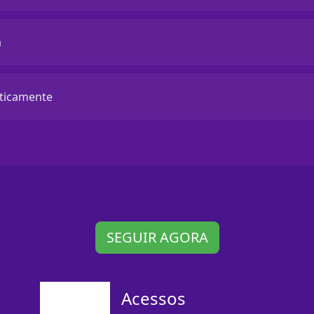
a
aticamente
SEGUIR AGORA
Acessos