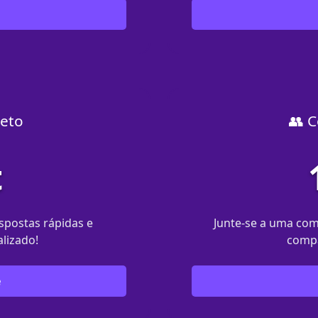
reto
👥 
t
espostas rápidas e
Junte-se a uma com
lizado!
compa
e