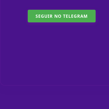
SEGUIR NO TELEGRAM