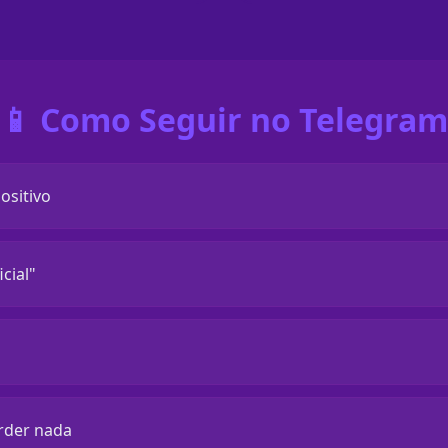
📱 Como Seguir no Telegram
ositivo
cial"
erder nada