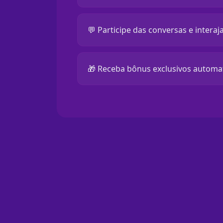
💬 Participe das conversas e interaj
🎁 Receba bônus exclusivos autom