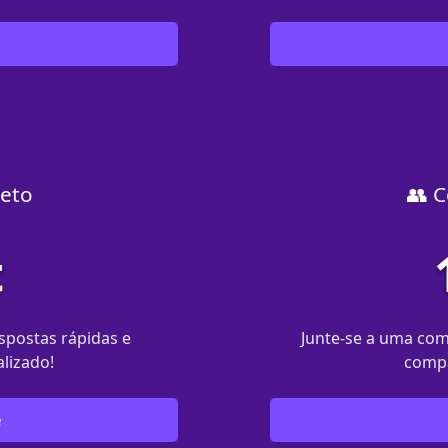
reto
👥 
t
espostas rápidas e
Junte-se a uma com
lizado!
compa
e