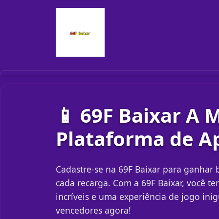
📱 69F Baixar A 
Plataforma de A
Cadastre-se na 69F Baixar para ganhar
cada recarga. Com a 69F Baixar, você t
incríveis e uma experiência de jogo inig
vencedores agora!