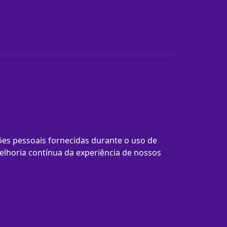
ões pessoais fornecidas durante o uso de
elhoria contínua da experiência de nossos