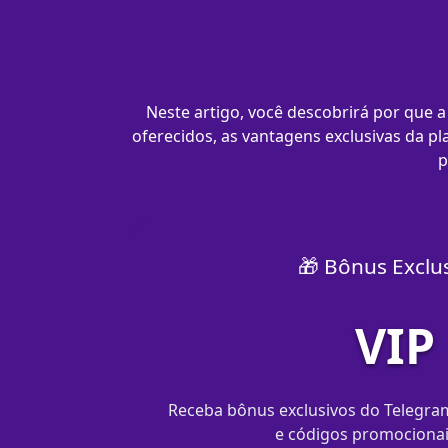
Neste artigo, você descobrirá por que 
oferecidos, as vantagens exclusivas da 
p
🎁 Bônus Exclu
VIP
Receba bônus exclusivos do Telegra
e códigos promocionai