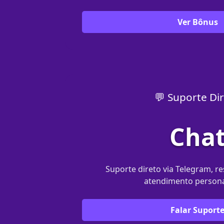
Ver Bônus
💬 Suporte Di
Cha
Suporte direto via Telegram, r
atendimento persona
Falar Suport