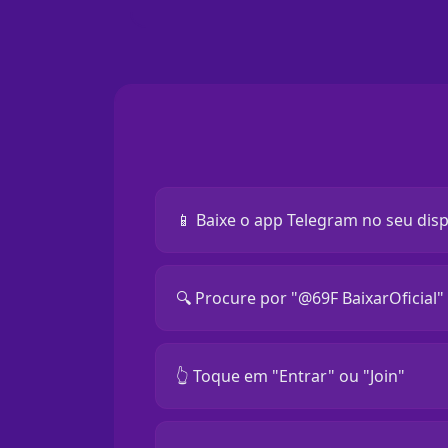
📱 Baixe o app Telegram no seu disp
🔍 Procure por "@69F BaixarOficial"
👆 Toque em "Entrar" ou "Join"