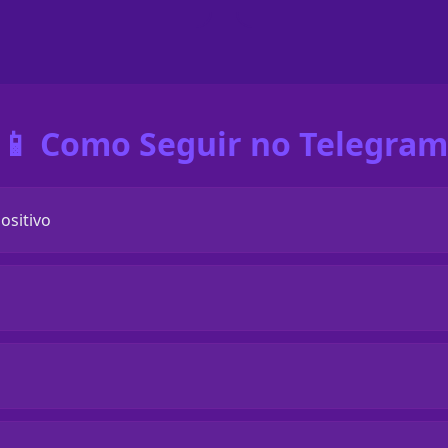
📱 Como Seguir no Telegram
ositivo