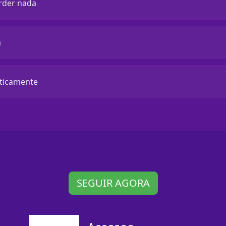
erder nada
a
aticamente
SEGUIR AGORA