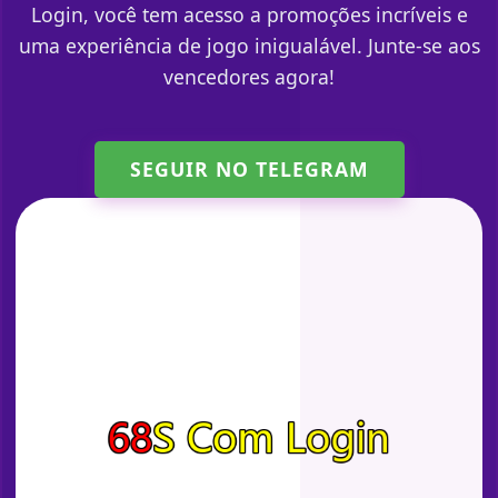
Login, você tem acesso a promoções incríveis e
uma experiência de jogo inigualável. Junte-se aos
vencedores agora!
SEGUIR NO TELEGRAM