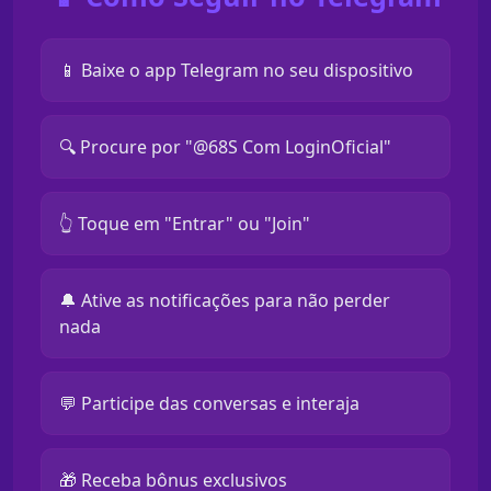
📱 Baixe o app Telegram no seu dispositivo
🔍 Procure por "@68S Com LoginOficial"
👆 Toque em "Entrar" ou "Join"
🔔 Ative as notificações para não perder
nada
💬 Participe das conversas e interaja
🎁 Receba bônus exclusivos