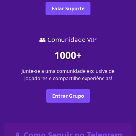
Falar Suporte
👥 Comunidade VIP
1000+
Junte-se a uma comunidade exclusiva de
jogadores e compartilhe experiências!
Entrar Grupo
📱 Como Seguir no Telegram