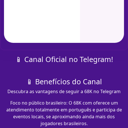
📱 Canal Oficial no Telegram!
📱 Benefícios do Canal
Descubra as vantagens de seguir a 68K no Telegram
Foco no público brasileiro: O 68K com​ oferece um
atendimento totalmente em português e participa de
eventos locais, se aproximando ainda mais dos
jogadores brasileiros.