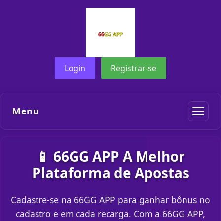
Login
Registrar-se
Menu
📱 66GG APP A Melhor
Plataforma de Apostas
Cadastre-se na 66GG APP para ganhar bônus no
cadastro e em cada recarga. Com a 66GG APP,