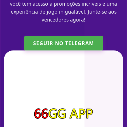
você tem acesso a promoções incríveis e uma
experiência de jogo inigualável. Junte-se aos
vencedores agora!
SEGUIR NO TELEGRAM