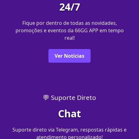
24/7
Fique por dentro de todas as novidades,
promoções e eventos da 66GG APP em tempo
real!
Ver Notícias
💬 Suporte Direto
Chat
Suporte direto via Telegram, respostas rápidas e
atendimento personalizado!