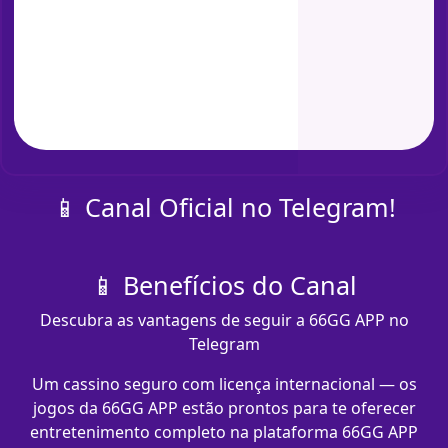
📱 Canal Oficial no Telegram!
📱 Benefícios do Canal
Descubra as vantagens de seguir a 66GG APP no
Telegram
Um cassino seguro com licença internacional — os
jogos da 66GG APP estão prontos para te oferecer
entretenimento completo na plataforma 66GG APP