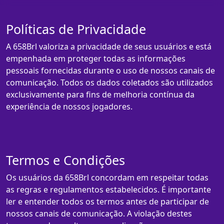
Políticas de Privacidade
A 658Brl valoriza a privacidade de seus usuários e está
empenhada em proteger todas as informações
pessoais fornecidas durante o uso de nossos canais de
comunicação. Todos os dados coletados são utilizados
exclusivamente para fins de melhoria contínua da
experiência de nossos jogadores.
Termos e Condições
Os usuários da 658Brl concordam em respeitar todas
as regras e regulamentos estabelecidos. É importante
ler e entender todos os termos antes de participar de
nossos canais de comunicação. A violação destes