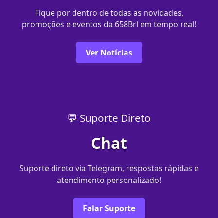
Fique por dentro de todas as novidades,
promoções e eventos da 658Brl em tempo real!
Ver Notícias
💬 Suporte Direto
Chat
Suporte direto via Telegram, respostas rápidas e
atendimento personalizado!
Falar Suporte