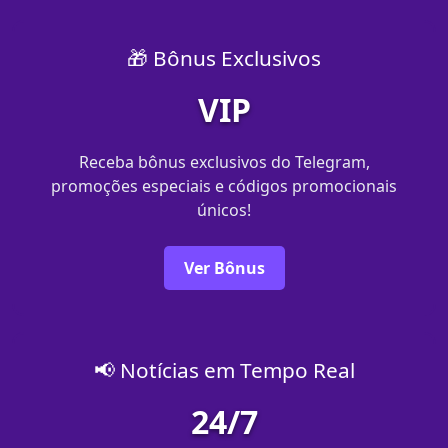
🎁 Bônus Exclusivos
VIP
Receba bônus exclusivos do Telegram,
promoções especiais e códigos promocionais
únicos!
Ver Bônus
📢 Notícias em Tempo Real
24/7