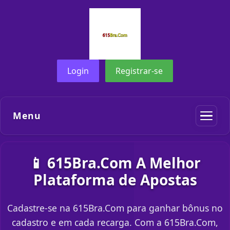
Login
Registrar-se
Menu
📱 615Bra.Com A Melhor
Plataforma de Apostas
Cadastre-se na 615Bra.Com para ganhar bônus no
cadastro e em cada recarga. Com a 615Bra.Com,