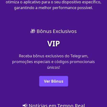
otimiza o aplicativo para o seu dispositivo específico,
garantindo a melhor performance possível.
🎁 Bônus Exclusivos
VIP
Receba bônus exclusivos do Telegram,
promoções especiais e códigos promocionais
únicos!
Ver Bônus
📢 Notícias em Tempo Real