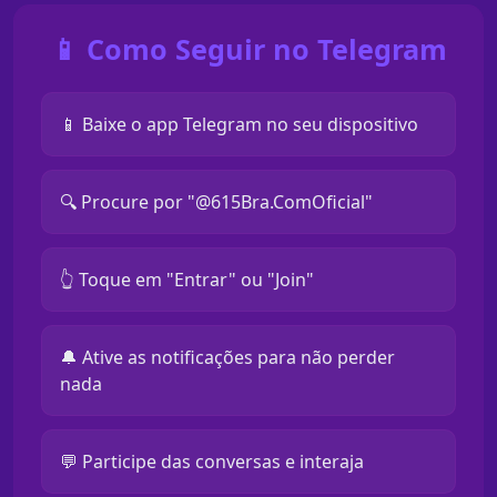
📱 Como Seguir no Telegram
📱 Baixe o app Telegram no seu dispositivo
🔍 Procure por "@615Bra.ComOficial"
👆 Toque em "Entrar" ou "Join"
🔔 Ative as notificações para não perder
nada
💬 Participe das conversas e interaja