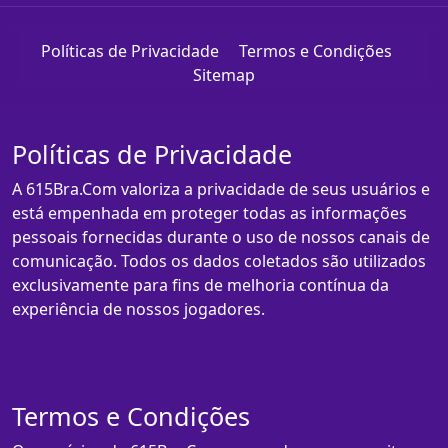
Políticas de Privacidade
Termos e Condições
Sitemap
Políticas de Privacidade
A 615Bra.Com valoriza a privacidade de seus usuários e
está empenhada em proteger todas as informações
pessoais fornecidas durante o uso de nossos canais de
comunicação. Todos os dados coletados são utilizados
exclusivamente para fins de melhoria contínua da
experiência de nossos jogadores.
Termos e Condições