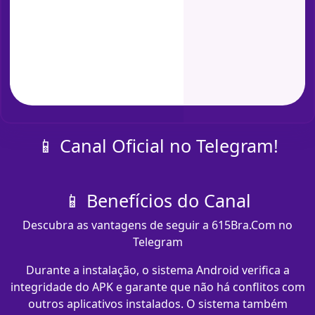
📱 Canal Oficial no Telegram!
📱 Benefícios do Canal
Descubra as vantagens de seguir a 615Bra.Com no
Telegram
Durante a instalação, o sistema Android verifica a
integridade do APK e garante que não há conflitos com
outros aplicativos instalados. O sistema também