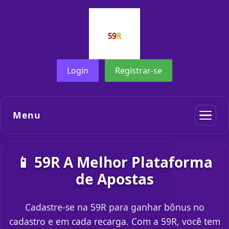
Login
Registrar-se
Menu
📱 59R A Melhor Plataforma
de Apostas
Cadastre-se na 59R para ganhar bônus no
cadastro e em cada recarga. Com a 59R, você tem