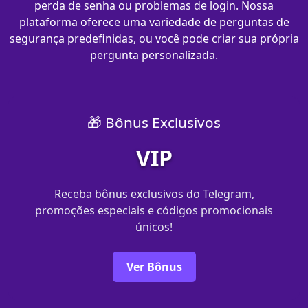
perda de senha ou problemas de login. Nossa
plataforma oferece uma variedade de perguntas de
segurança predefinidas, ou você pode criar sua própria
pergunta personalizada.
🎁 Bônus Exclusivos
VIP
Receba bônus exclusivos do Telegram,
promoções especiais e códigos promocionais
únicos!
Ver Bônus