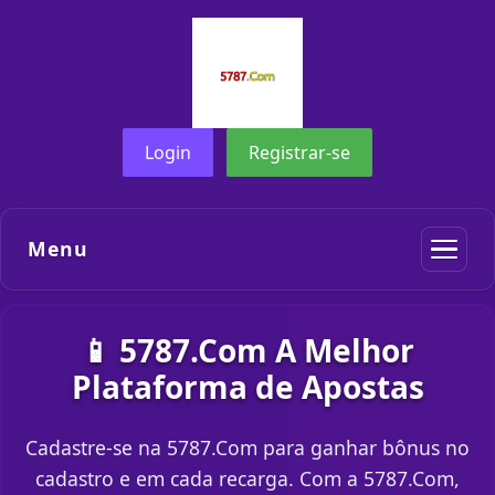
Login
Registrar-se
Menu
📱 5787.Com A Melhor
Plataforma de Apostas
Cadastre-se na 5787.Com para ganhar bônus no
cadastro e em cada recarga. Com a 5787.Com,