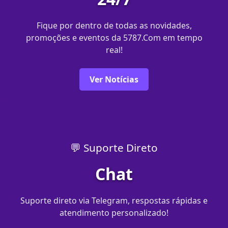
Fique por dentro de todas as novidades,
promoções e eventos da 5787.Com em tempo
real!
Ver Notícias
💬 Suporte Direto
Chat
Suporte direto via Telegram, respostas rápidas e
atendimento personalizado!