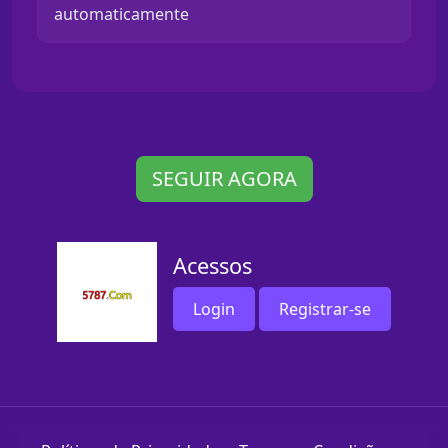
automaticamente
SEGUIR AGORA
Acessos
Login
Registrar-se