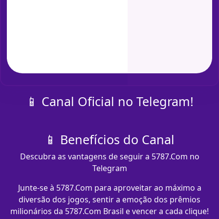
📱 Canal Oficial no Telegram!
📱 Benefícios do Canal
Descubra as vantagens de seguir a 5787.Com no
Telegram
Junte-se à 5787.Com para aproveitar ao máximo a
diversão dos jogos, sentir a emoção dos prêmios
milionários da 5787.Com Brasil e vencer a cada clique!