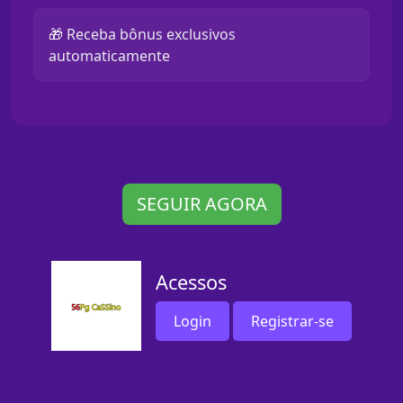
🎁 Receba bônus exclusivos
automaticamente
SEGUIR AGORA
Acessos
Login
Registrar-se