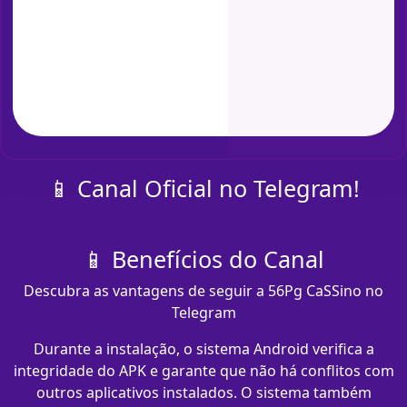
📱 Canal Oficial no Telegram!
📱 Benefícios do Canal
Descubra as vantagens de seguir a 56Pg CaSSino no
Telegram
Durante a instalação, o sistema Android verifica a
integridade do APK e garante que não há conflitos com
outros aplicativos instalados. O sistema também