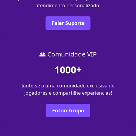
atendimento personalizado!
Falar Suporte
👥 Comunidade VIP
1000+
Junte-se a uma comunidade exclusiva de
jogadores e compartilhe experiências!
Entrar Grupo