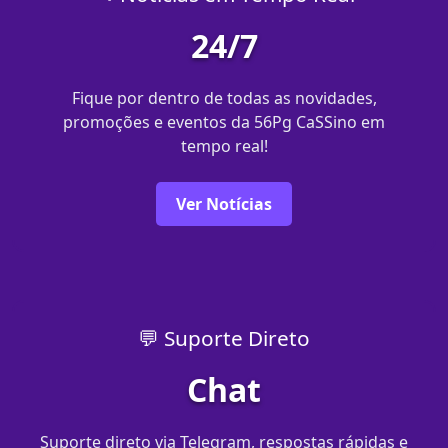
24/7
Fique por dentro de todas as novidades,
promoções e eventos da 56Pg CaSSino em
tempo real!
Ver Notícias
💬 Suporte Direto
Chat
Suporte direto via Telegram, respostas rápidas e