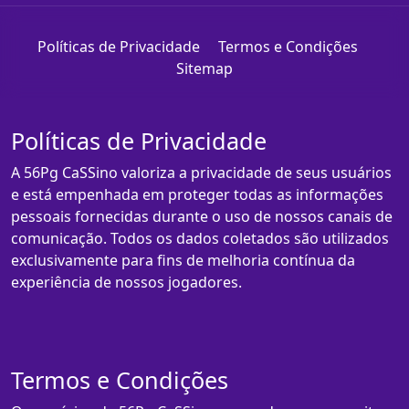
Políticas de Privacidade
Termos e Condições
Sitemap
Políticas de Privacidade
A 56Pg CaSSino valoriza a privacidade de seus usuários
e está empenhada em proteger todas as informações
pessoais fornecidas durante o uso de nossos canais de
comunicação. Todos os dados coletados são utilizados
exclusivamente para fins de melhoria contínua da
experiência de nossos jogadores.
Termos e Condições