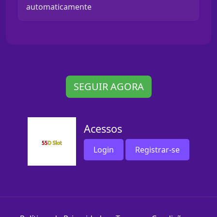
automaticamente
SEGUIR AGORA
Acessos
Login
Registrar-se