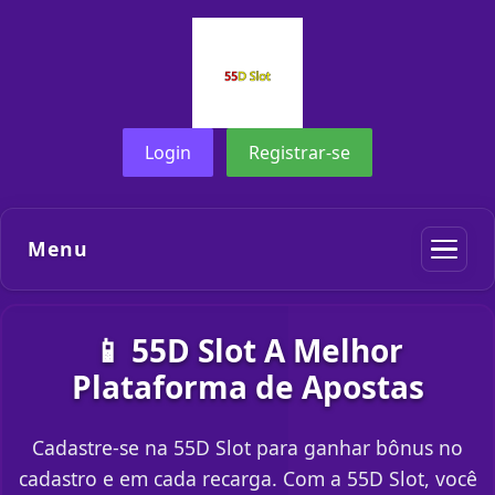
Login
Registrar-se
Menu
📱 55D Slot A Melhor
Plataforma de Apostas
Cadastre-se na 55D Slot para ganhar bônus no
cadastro e em cada recarga. Com a 55D Slot, você