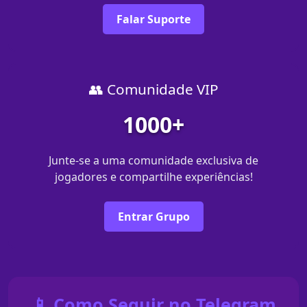
Falar Suporte
👥 Comunidade VIP
1000+
Junte-se a uma comunidade exclusiva de
jogadores e compartilhe experiências!
Entrar Grupo
📱 Como Seguir no Telegram