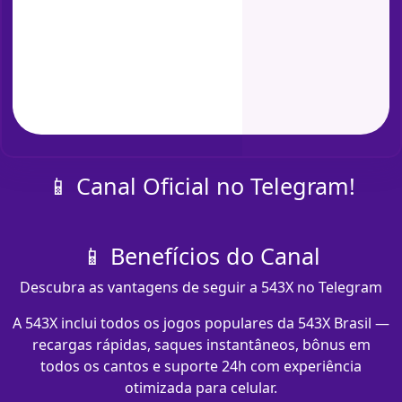
📱 Canal Oficial no Telegram!
📱 Benefícios do Canal
Descubra as vantagens de seguir a 543X no Telegram
A 543X inclui todos os jogos populares da 543X Brasil —
recargas rápidas, saques instantâneos, bônus em
todos os cantos e suporte 24h com experiência
otimizada para celular.