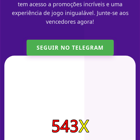
tem acesso a promoções incríveis e uma
experiência de jogo inigualável. Junte-se aos
vencedores agora!
SEGUIR NO TELEGRAM