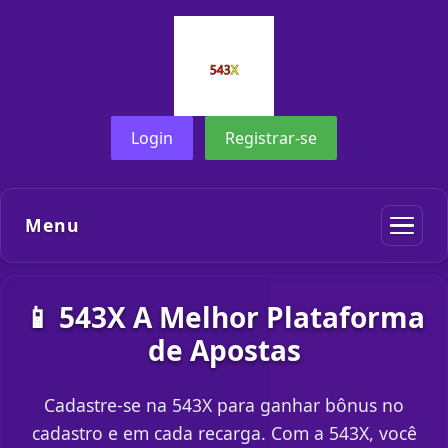
Login
Registrar-se
Menu
📱 543X A Melhor Plataforma
de Apostas
Cadastre-se na 543X para ganhar bônus no
cadastro e em cada recarga. Com a 543X, você