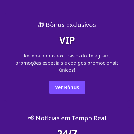
🎁 Bônus Exclusivos
VIP
Receba bônus exclusivos do Telegram,
promoções especiais e códigos promocionais
únicos!
Ver Bônus
📢 Notícias em Tempo Real
24/7