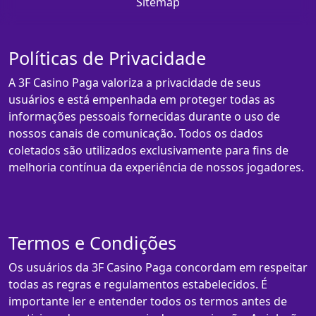
Sitemap
Políticas de Privacidade
A 3F Casino Paga valoriza a privacidade de seus
usuários e está empenhada em proteger todas as
informações pessoais fornecidas durante o uso de
nossos canais de comunicação. Todos os dados
coletados são utilizados exclusivamente para fins de
melhoria contínua da experiência de nossos jogadores.
Termos e Condições
Os usuários da 3F Casino Paga concordam em respeitar
todas as regras e regulamentos estabelecidos. É
importante ler e entender todos os termos antes de