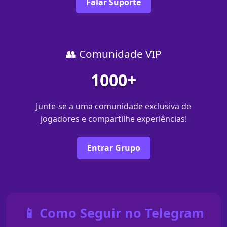
Falar Suporte
👥 Comunidade VIP
1000+
Junte-se a uma comunidade exclusiva de
jogadores e compartilhe experiências!
Entrar Grupo
📱 Como Seguir no Telegram