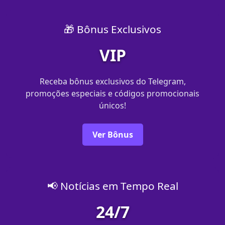
🎁 Bônus Exclusivos
VIP
Receba bônus exclusivos do Telegram,
promoções especiais e códigos promocionais
únicos!
Ver Bônus
📢 Notícias em Tempo Real
24/7