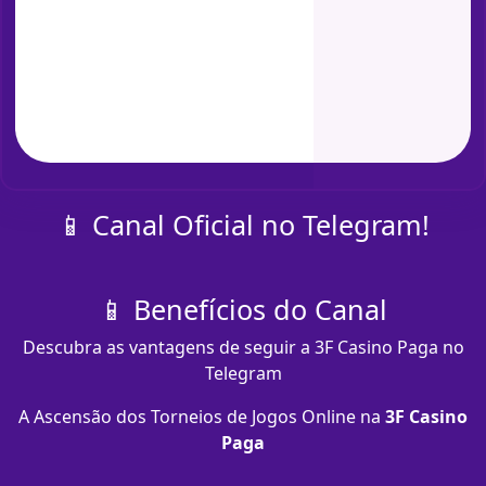
📱 Canal Oficial no Telegram!
📱 Benefícios do Canal
Descubra as vantagens de seguir a 3F Casino Paga no
Telegram
A Ascensão dos Torneios de Jogos Online na
3F Casino
Paga