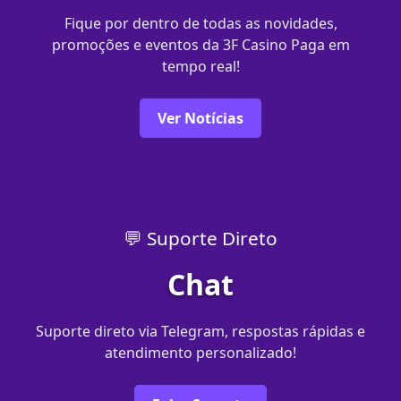
Fique por dentro de todas as novidades,
promoções e eventos da 3F Casino Paga em
tempo real!
Ver Notícias
💬 Suporte Direto
Chat
Suporte direto via Telegram, respostas rápidas e
atendimento personalizado!