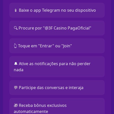
📱 Baixe o app Telegram no seu dispositivo
🔍 Procure por "@3F Casino PagaOficial"
👆 Toque em "Entrar" ou "Join"
🔔 Ative as notificações para não perder
nada
💬 Participe das conversas e interaja
🎁 Receba bônus exclusivos
automaticamente