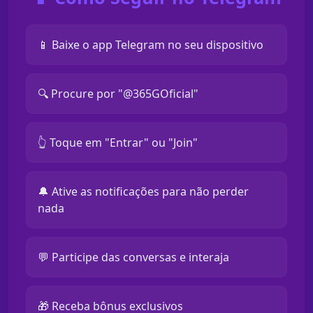
📱 Baixe o app Telegram no seu dispositivo
🔍 Procure por "@365GOficial"
👆 Toque em "Entrar" ou "Join"
🔔 Ative as notificações para não perder
nada
💬 Participe das conversas e interaja
🎁 Receba bônus exclusivos