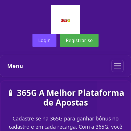
Login
Registrar-se
Menu
📱 365G A Melhor Plataforma
de Apostas
Cadastre-se na 365G para ganhar bônus no
cadastro e em cada recarga. Com a 365G, você