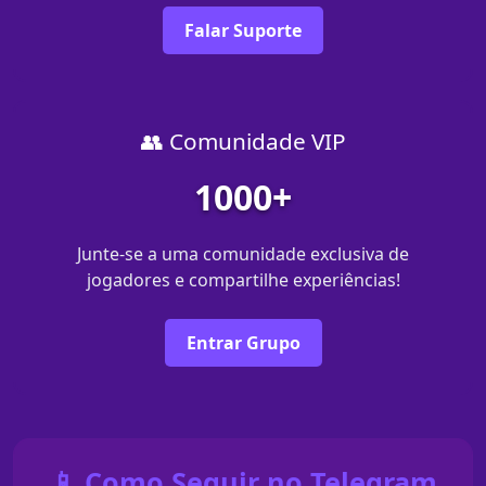
Falar Suporte
👥 Comunidade VIP
1000+
Junte-se a uma comunidade exclusiva de
jogadores e compartilhe experiências!
Entrar Grupo
📱 Como Seguir no Telegram