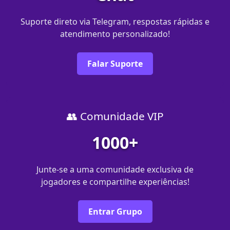
Suporte direto via Telegram, respostas rápidas e
atendimento personalizado!
Falar Suporte
👥 Comunidade VIP
1000+
Junte-se a uma comunidade exclusiva de
jogadores e compartilhe experiências!
Entrar Grupo