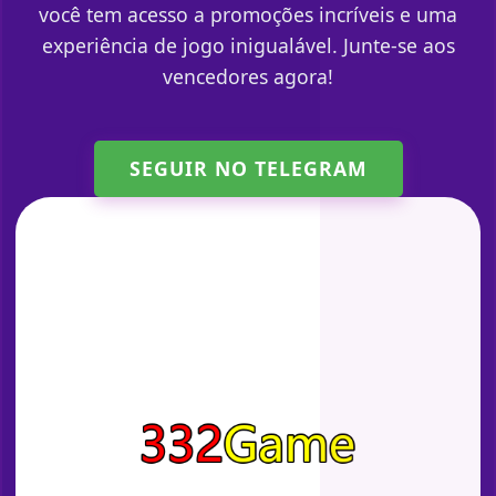
você tem acesso a promoções incríveis e uma
experiência de jogo inigualável. Junte-se aos
vencedores agora!
SEGUIR NO TELEGRAM