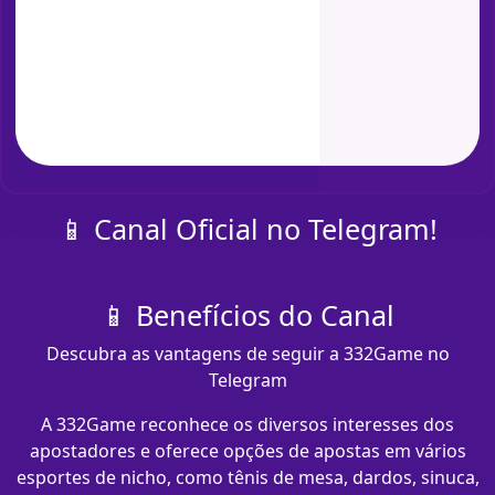
📱 Canal Oficial no Telegram!
📱 Benefícios do Canal
Descubra as vantagens de seguir a 332Game no
Telegram
A 332Game reconhece os diversos interesses dos
apostadores e oferece opções de apostas em vários
esportes de nicho, como tênis de mesa, dardos, sinuca,