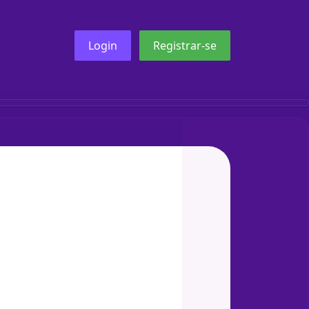
Login
Registrar-se