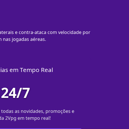
laterais e contra-ataca com velocidade por
 nas jogadas aéreas.
cias em Tempo Real
24/7
e todas as novidades, promoções e
da 2Vpg em tempo real!