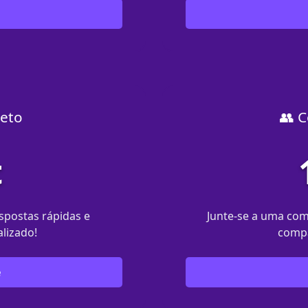
reto
👥 
t
espostas rápidas e
Junte-se a uma com
lizado!
compa
e