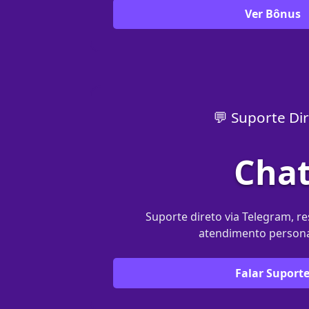
Ver Bônus
💬 Suporte Di
Cha
Suporte direto via Telegram, r
atendimento persona
Falar Suport