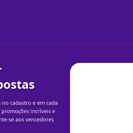
r
postas
 no cadastro e em cada
 promoções incríveis e
unte-se aos vencedores