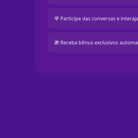
💬 Participe das conversas e interaj
🎁 Receba bônus exclusivos autom