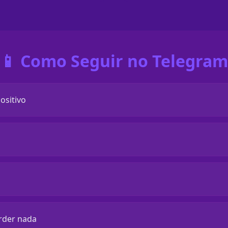
📱 Como Seguir no Telegram
ositivo
erder nada