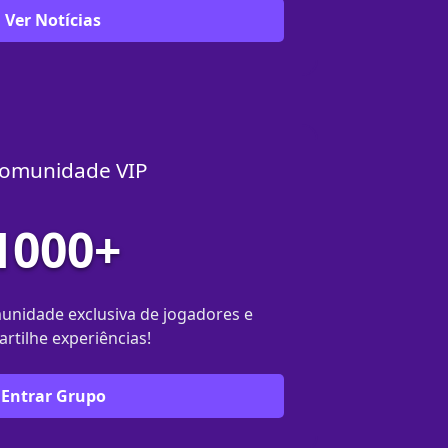
Ver Notícias
Comunidade VIP
1000+
unidade exclusiva de jogadores e
rtilhe experiências!
Entrar Grupo