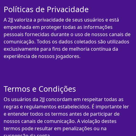
Políticas de Privacidade
A 2JJ valoriza a privacidade de seus usuários e está
empenhada em proteger todas as informações
pessoais fornecidas durante o uso de nossos canais de
comunicação. Todos os dados coletados são utilizados
exclusivamente para fins de melhoria contínua da
experiência de nossos jogadores.
Termos e Condições
Os usuários da 2JJ concordam em respeitar todas as
regras e regulamentos estabelecidos. É importante ler
e entender todos os termos antes de participar de
nossos canais de comunicação. A violação destes
termos pode resultar em penalizações ou na
suspensão da conta.