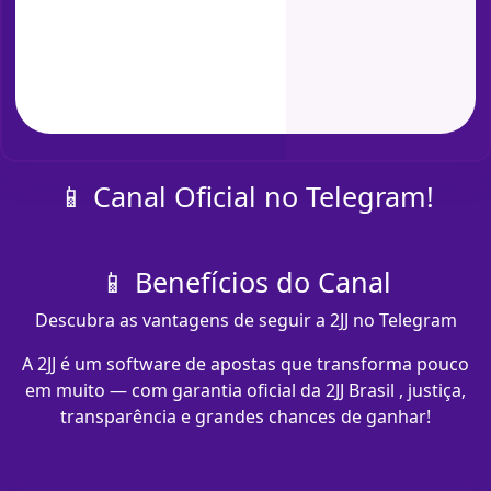
📱 Canal Oficial no Telegram!
📱 Benefícios do Canal
Descubra as vantagens de seguir a 2JJ no Telegram
A 2JJ é um software de apostas que transforma pouco
em muito — com garantia oficial da 2JJ Brasil , justiça,
transparência e grandes chances de ganhar!