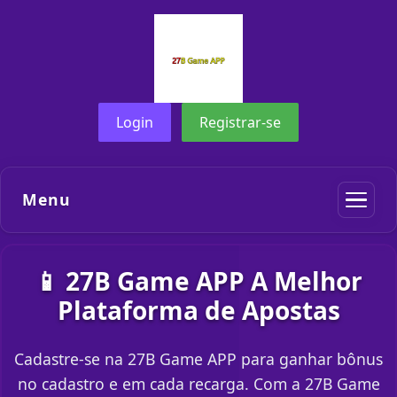
Login
Registrar-se
Menu
📱 27B Game APP A Melhor
Plataforma de Apostas
Cadastre-se na 27B Game APP para ganhar bônus
no cadastro e em cada recarga. Com a 27B Game