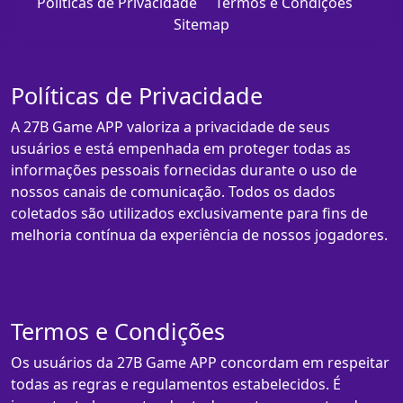
Políticas de Privacidade
Termos e Condições
Sitemap
Políticas de Privacidade
A 27B Game APP valoriza a privacidade de seus
usuários e está empenhada em proteger todas as
informações pessoais fornecidas durante o uso de
nossos canais de comunicação. Todos os dados
coletados são utilizados exclusivamente para fins de
melhoria contínua da experiência de nossos jogadores.
Termos e Condições
Os usuários da 27B Game APP concordam em respeitar
todas as regras e regulamentos estabelecidos. É