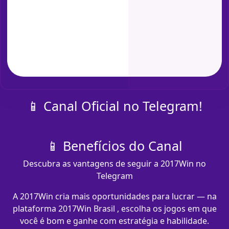
📱 Canal Oficial no Telegram!
📱 Benefícios do Canal
Descubra as vantagens de seguir a 2017Win no
Telegram
A 2017Win cria mais oportunidades para lucrar — na
plataforma 2017Win Brasil , escolha os jogos em que
você é bom e ganhe com estratégia e habilidade.