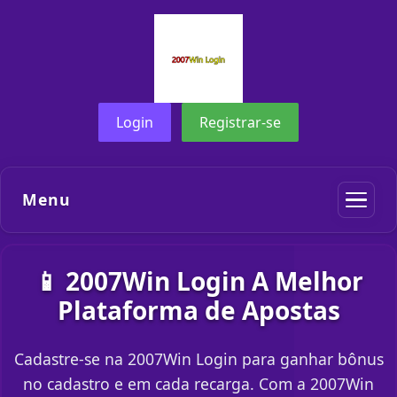
Login
Registrar-se
Menu
📱 2007Win Login A Melhor
Plataforma de Apostas
Cadastre-se na 2007Win Login para ganhar bônus
no cadastro e em cada recarga. Com a 2007Win