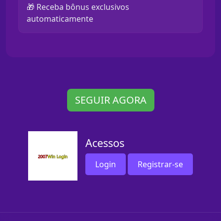
🎁 Receba bônus exclusivos
automaticamente
SEGUIR AGORA
Acessos
Login
Registrar-se