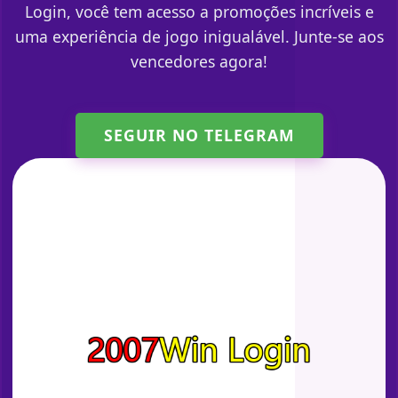
Login, você tem acesso a promoções incríveis e
uma experiência de jogo inigualável. Junte-se aos
vencedores agora!
SEGUIR NO TELEGRAM