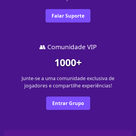
Falar Suporte
👥 Comunidade VIP
1000+
Junte-se a uma comunidade exclusiva de
jogadores e compartilhe experiências!
Entrar Grupo