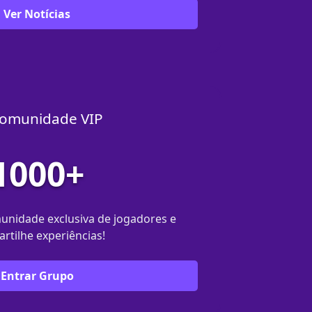
Ver Notícias
Comunidade VIP
1000+
unidade exclusiva de jogadores e
rtilhe experiências!
Entrar Grupo