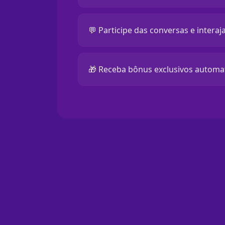
💬 Participe das conversas e interaj
🎁 Receba bônus exclusivos autom