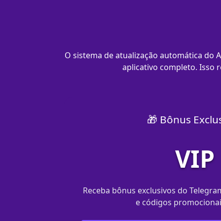
O sistema de atualização automática do A
aplicativo completo. Iss
🎁 Bônus Exclu
VIP
Receba bônus exclusivos do Telegra
e códigos promocionai