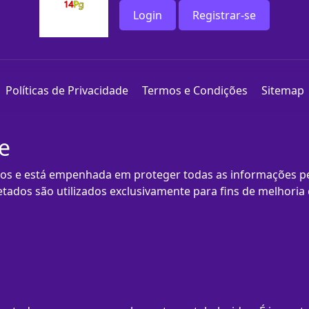
Login
Registrar-se
Políticas de Privacidade
Termos e Condições
Sitemap
de
rios e está empenhada em proteger todas as informações p
tados são utilizados exclusivamente para fins de melhoria