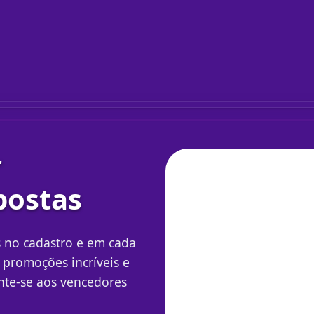
r
postas
 no cadastro e em cada
 promoções incríveis e
unte-se aos vencedores