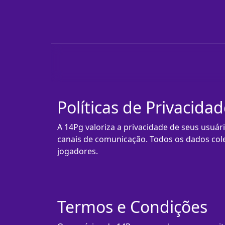
Políticas de Privacida
A 14Pg valoriza a privacidade de seus usuá
canais de comunicação. Todos os dados cole
jogadores.
Termos e Condições