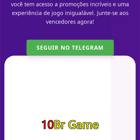
você tem acesso a promoções incríveis e uma
experiência de jogo inigualável. Junte-se aos
vencedores agora!
SEGUIR NO TELEGRAM